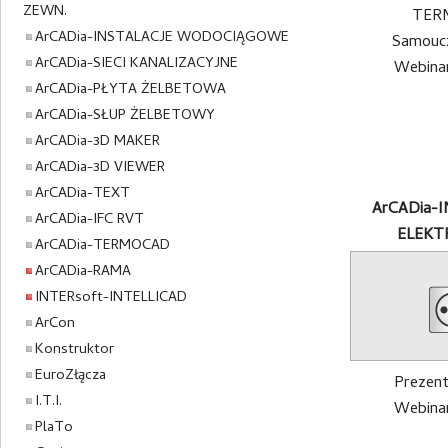
ZEWN.
ArCADia-INSTALACJE WODOCIĄGOWE
Samoucz
ArCADia-SIECI KANALIZACYJNE
Webinar
ArCADia-PŁYTA ŻELBETOWA
ArCADia-SŁUP ŻELBETOWY
ArCADia-3D MAKER
ArCADia-3D VIEWER
ArCADia-TEXT
ArCADia-
ArCADia-IFC RVT
ELEKT
ArCADia-TERMOCAD
ArCADia-RAMA
INTERsoft-INTELLICAD
ArCon
Konstruktor
EuroZłącza
Prezent
I.T.I.
Webinar
PlaTo