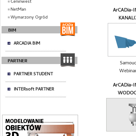
Ceninwest
NetMan
ArCADia-
Wymarzony Ogród
KANALI
ARCADIA BIM
Samouc
Webinar
PARTNER STUDENT
ArCADia-
INTERsoft PARTNER
WODOC