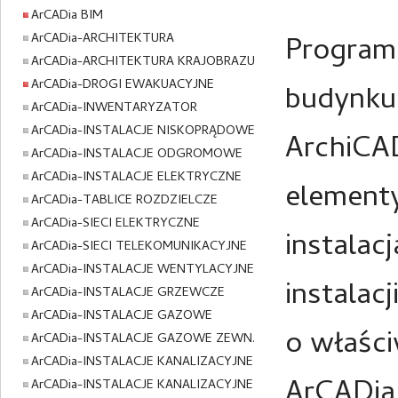
ArCADia BIM
ArCADia-ARCHITEKTURA
Program 
ArCADia-ARCHITEKTURA KRAJOBRAZU
ArCADia-DROGI EWAKUACYJNE
budynku 
ArCADia-INWENTARYZATOR
ArCADia-INSTALACJE NISKOPRĄDOWE
ArchiCAD
ArCADia-INSTALACJE ODGROMOWE
ArCADia-INSTALACJE ELEKTRYCZNE
elementy
ArCADia-TABLICE ROZDZIELCZE
ArCADia-SIECI ELEKTRYCZNE
instalac
ArCADia-SIECI TELEKOMUNIKACYJNE
ArCADia-INSTALACJE WENTYLACYJNE
instalac
ArCADia-INSTALACJE GRZEWCZE
ArCADia-INSTALACJE GAZOWE
o właści
ArCADia-INSTALACJE GAZOWE ZEWN.
ArCADia-INSTALACJE KANALIZACYJNE
ArCADia 
ArCADia-INSTALACJE KANALIZACYJNE