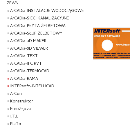
ZEWN.
ArCADia-INSTALACJE WODOCIĄGOWE
ArCADia-SIECI KANALIZACYJNE
ArCADia-PŁYTA ŻELBETOWA
ArCADia-SŁUP ŻELBETOWY
ArCADia-3D MAKER
ArCADia-3D VIEWER
ArCADia-TEXT
ArCADia-IFC RVT
ArCADia-TERMOCAD
ArCADia-RAMA
INTERsoft-INTELLICAD
ArCon
Konstruktor
EuroZłącza
I.T.I.
PlaTo