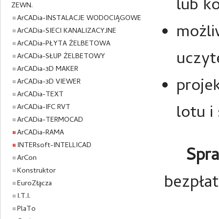
lub k
ZEWN.
ArCADia-INSTALACJE WODOCIĄGOWE
możli
ArCADia-SIECI KANALIZACYJNE
ArCADia-PŁYTA ŻELBETOWA
uczyt
ArCADia-SŁUP ŻELBETOWY
ArCADia-3D MAKER
proje
ArCADia-3D VIEWER
ArCADia-TEXT
lotu i
ArCADia-IFC RVT
ArCADia-TERMOCAD
ArCADia-RAMA
INTERsoft-INTELLICAD
Spra
ArCon
Konstruktor
bezpłat
EuroZłącza
I.T.I.
PlaTo