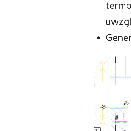
termo
uwzgl
Gener