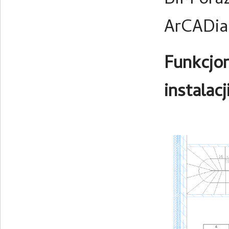
BIM oraz
ArCADi
Funkcjo
instalac