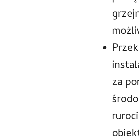
grzej
możli
Przek
insta
za po
środ
ruroc
obiek