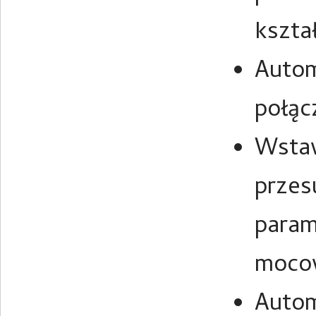
kszta
Autom
połąc
Wstaw
przes
param
moco
Autom