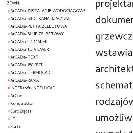
projekta
ZEWN.
ArCADia-INSTALACJE WODOCIĄGOWE
dokument
ArCADia-SIECI KANALIZACYJNE
ArCADia-PŁYTA ŻELBETOWA
grzewcz
ArCADia-SŁUP ŻELBETOWY
ArCADia-3D MAKER
wstawia
ArCADia-3D VIEWER
ArCADia-TEXT
ArCADia-IFC RVT
archite
ArCADia-TERMOCAD
ArCADia-RAMA
schemat
INTERsoft-INTELLICAD
ArCon
rodzajó
Konstruktor
EuroZłącza
umożliw
I.T.I.
PlaTo