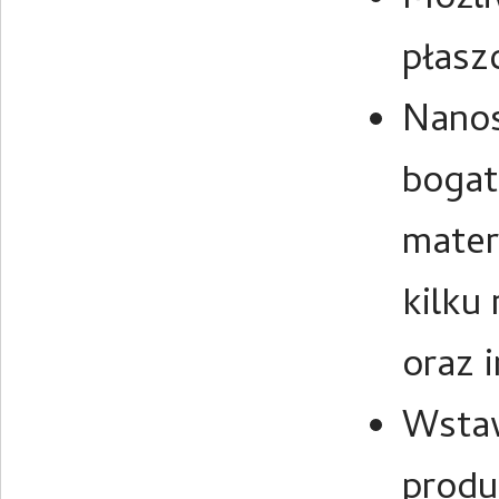
Możli
płasz
Nanos
bogat
mater
kilku
oraz 
Wstaw
produ