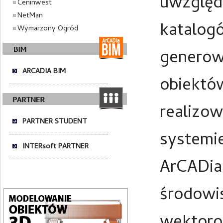
uwzględ
Ceninwest
NetMan
katalog
Wymarzony Ogród
generow
ARCADIA BIM
obiektó
realizo
PARTNER STUDENT
systemi
INTERsoft PARTNER
ArCADia
środowi