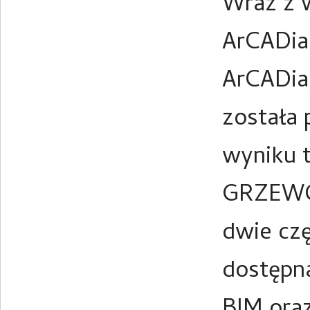
Wraz z 
ArCADia 
ArCADia
została 
wyniku 
GRZEWCZ
dwie cz
dostępna