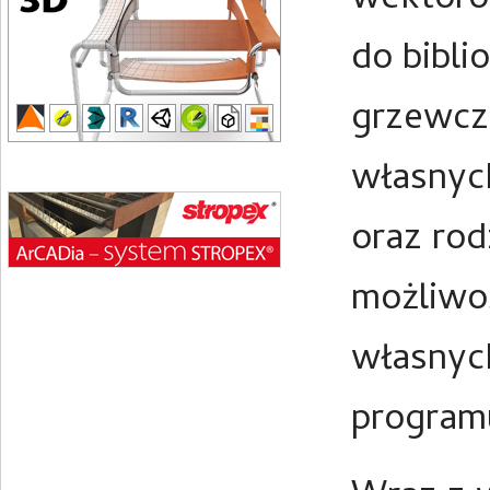
wektoro
do bibli
grzewcz
własnyc
oraz rod
możliwo
własnyc
programu