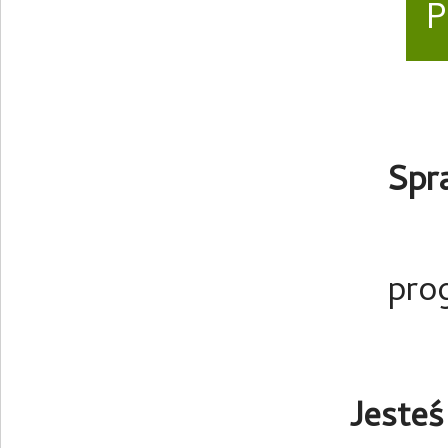
P
Spr
pro
Jesteś