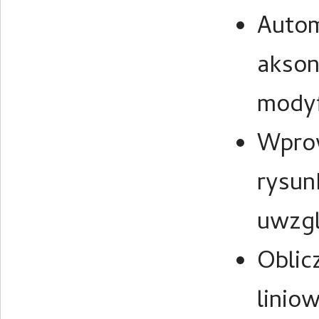
Autom
akson
modyf
Wprow
rysun
uwzgl
Oblic
linio