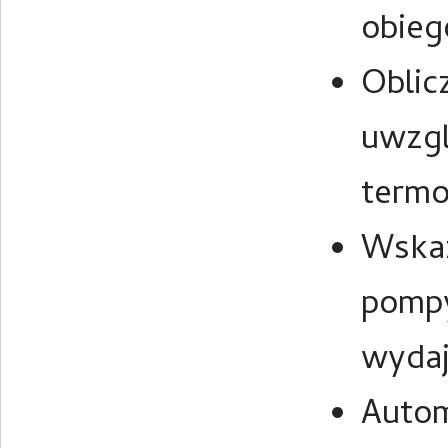
obieg
Oblic
uwzgl
termo
Wskaz
pompy
wydaj
Autom