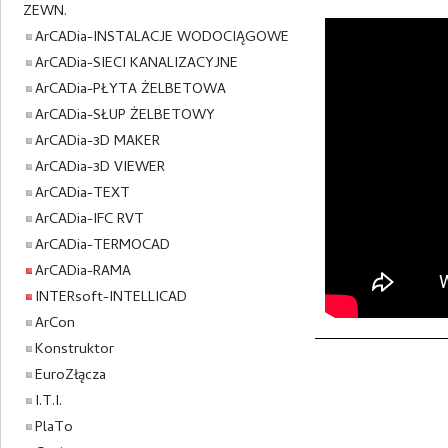
ZEWN.
ArCADia-INSTALACJE WODOCIĄGOWE
ArCADia-SIECI KANALIZACYJNE
ArCADia-PŁYTA ŻELBETOWA
ArCADia-SŁUP ŻELBETOWY
ArCADia-3D MAKER
ArCADia-3D VIEWER
ArCADia-TEXT
ArCADia-IFC RVT
ArCADia-TERMOCAD
ArCADia-RAMA
INTERsoft-INTELLICAD
ArCon
Konstruktor
EuroZłącza
I.T.I.
PlaTo