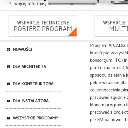
Program ArCADia B
NOWOŚCI
interfejsie wszystk
konsorcjum ITC (In
DLA ARCHITEKTA
platforma IntelliC
sposobu działania 
pełne wsparcie dl
DLA KONSTRUKTORA
to jednocześnie pi
pracować zgodnie z
DLA INSTALATORA
klonem programu Int
pracować z projekt
WSZYSTKIE PROGRAMY
przejść na nowe st