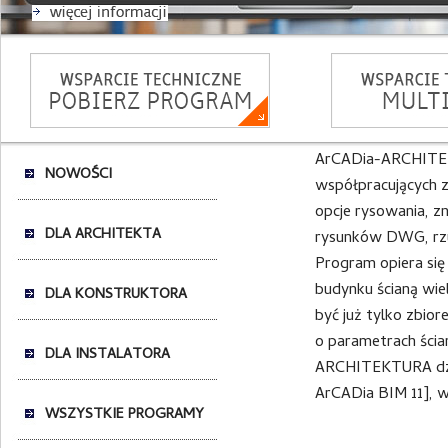
ArCADia-ARCHITEKT
NOWOŚCI
współpracujących
opcje rysowania, z
DLA ARCHITEKTA
rysunków DWG, rzut
Program opiera się
budynku ścianą wi
DLA KONSTRUKTORA
być już tylko zbio
o parametrach ścia
DLA INSTALATORA
ARCHITEKTURA dzia
ArCADia BIM 11], w
WSZYSTKIE PROGRAMY