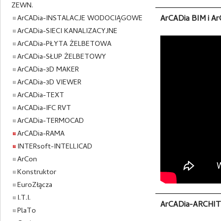
ZEWN.
ArCADia-INSTALACJE WODOCIĄGOWE
ArCADia BIM i 
ArCADia-SIECI KANALIZACYJNE
ArCADia-PŁYTA ŻELBETOWA
ArCADia-SŁUP ŻELBETOWY
ArCADia-3D MAKER
ArCADia-3D VIEWER
ArCADia-TEXT
ArCADia-IFC RVT
ArCADia-TERMOCAD
ArCADia-RAMA
INTERsoft-INTELLICAD
ArCon
Konstruktor
EuroZłącza
I.T.I.
ArCADia-ARCHIT
PlaTo