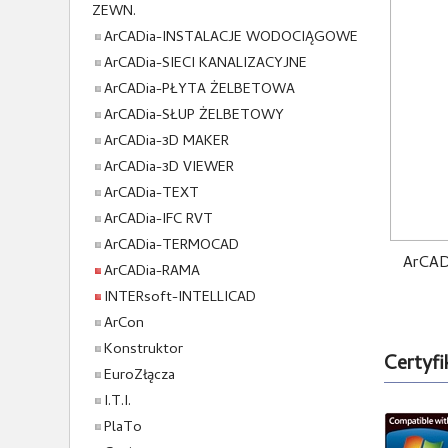
ZEWN.
ArCADia-INSTALACJE WODOCIĄGOWE
ArCADia-SIECI KANALIZACYJNE
ArCADia-PŁYTA ŻELBETOWA
ArCADia-SŁUP ŻELBETOWY
ArCADia-3D MAKER
ArCADia-3D VIEWER
ArCADia-TEXT
ArCADia-IFC RVT
ArCADia-TERMOCAD
ArCADi
ArCADia-RAMA
INTERsoft-INTELLICAD
ArCon
Konstruktor
Certyfik
EuroZłącza
I.T.I.
PlaTo