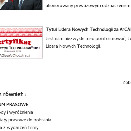
uhonorowany prestiżowym odznaczeniem Za
Tytuł Lidera Nowych Technologii za Ar
Jest nam niezwykle miło poinformować, że
Lidera Nowych Technologii.
Zoba
 również :
UM PRASOWE
dy i wyróżnienia
iały prasowe do pobrania
ia z wydarzeń firmy