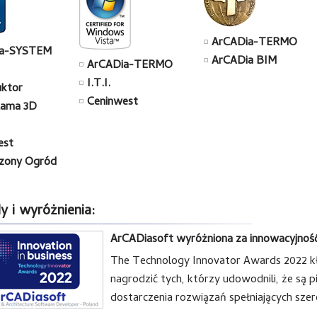
ArCADia-TERMO
ia-SYSTEM
ArCADia BIM
ArCADia-TERMO
I.T.I.
uktor
Ceninwest
ama 3D
est
ony Ogród
 i wyróżnienia:
ArCADiasoft wyróżniona za innowacyjność
The Technology Innovator Awards 2022 kład
nagrodzić tych, którzy udowodnili, że są 
dostarczenia rozwiązań spełniających sz