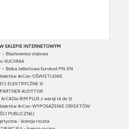
W SKLEPIE INTERNETOWYM
r – Blachownica stalowa
on-KUCHNIA
r – Belka żelbetowa Eurokod PN-EN
 obiektów ArCon-OŚWIETLENIE
IECI ELEKTRYCZNE 15
t PARTNER AUDYTOR
a ArCADia BIM PLUS z wersji 14 do 15
a obiektów ArCon-WYPOSAŻENIE OBIEKTÓW
CI PUBLICZNEJ
etyczna - licencja roczna