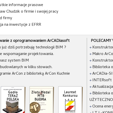
tkie informacje prasowe
aw Chudzik o firmie i swojej pracy
d firmy
ja na inwestycje z EFRR
anie z oprogramowaniem ArCADiasoft
POLECAMY 
już dziś potrzebuję technologii BIM ?
Konstrukto
e wspomaganie projektowania.
Makro ArC
nasz system BIM
Konstrukto
 budowlanych w kilku słowach.
Biblioteka
gramie ArCon z biblioteką ArCon Kuchnie
ArCADia-S
INTERsof
Aktualizacj
Bibliotek
UŻYTECZNOŚ
Ocena energ