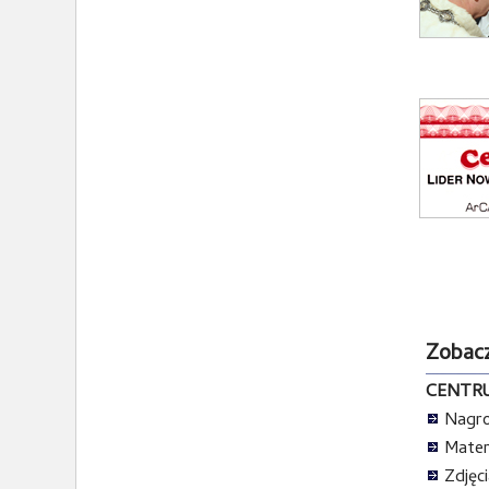
Zobacz
CENTR
Nagro
Mater
Zdjęc