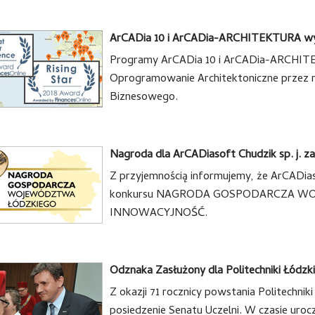
wyróżniona przez ten portal w kategorii
budownictwa.
ArCADia 10 i ArCADia-ARCHITEKTURA wyró
Programy ArCADia 10 i ArCADia-ARCHITEK
Oprogramowanie Architektoniczne przez
Biznesowego.
Nagroda dla ArCADiasoft Chudzik sp. j. z
Z przyjemnością informujemy, że ArCADiasof
konkursu NAGRODA GOSPODARCZA WOJE
INNOWACYJNOŚĆ.
Odznaka Zasłużony dla Politechniki Łódzki
Z okazji 71 rocznicy powstania Politechniki
posiedzenie Senatu Uczelni. W czasie uroc