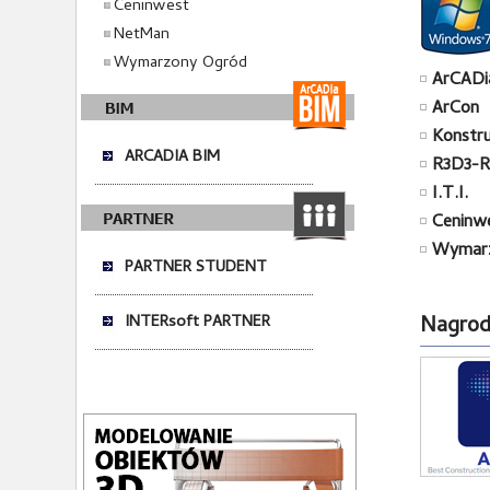
Ceninwest
NetMan
Wymarzony Ogród
ArCAD
ArCon
Konstr
ARCADIA BIM
R3D3-R
I.T.I.
Ceninw
Wymarz
PARTNER STUDENT
INTERsoft PARTNER
Nagrody