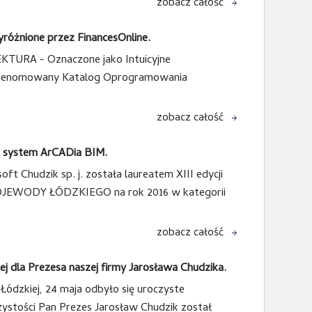
 najlepszego twórcy oprogramowania dla
zobacz całość
żnione przez FinancesOnline.
TURA - Oznaczone jako Intuicyjne
 renomowany Katalog Oprogramowania
zobacz całość
a system ArCADia BIM.
t Chudzik sp. j. została laureatem XIII edycji
WODY ŁÓDZKIEGO na rok 2016 w kategorii
zobacz całość
ej dla Prezesa naszej firmy Jarosława Chudzika.
 Łódzkiej, 24 maja odbyło się uroczyste
zystości Pan Prezes Jarosław Chudzik został