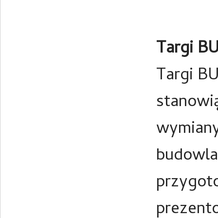
Targi B
Targi B
stanowią
wymiany
budowlan
przygoto
prezent