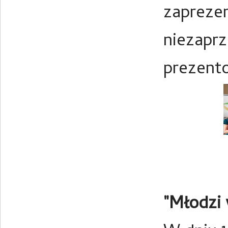
zapreze
niezapr
prezent
"Młodzi 