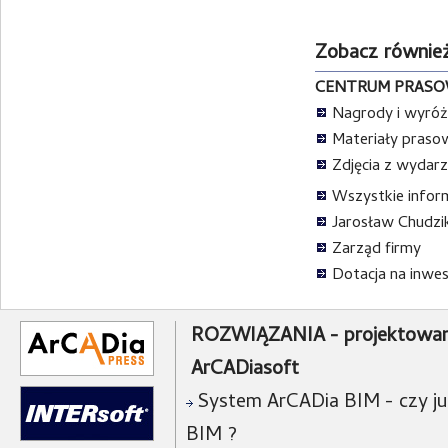
Zobacz również
CENTRUM PRAS
Nagrody i wyróż
Materiały praso
Zdjęcia z wydarz
Wszystkie infor
Jarosław Chudzik 
Zarząd firmy
Dotacja na inwe
ROZWIĄZANIA - projektowan
ArCADiasoft
System ArCADia BIM - czy już
BIM ?