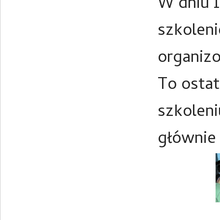
W dniu 1
szkoleni
organizo
To ostat
szkoleni
głównie 