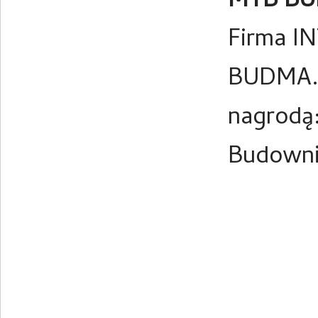
MTB BU
Firma IN
BUDMA. 
nagrodą
Budown