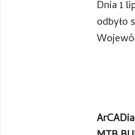
Dnia 1 l
odbyło 
Wojewód
ArCADi