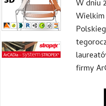
W dniu 
Wielkim
Polskieg
tegoroc
laureat
firmy Ar