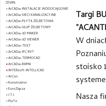
ZEWN.
ArCADia-INSTALACJE WODOCIĄGOWE
Targi B
ArCADia-SIECI KANALIZACYJNE
ArCADia-PŁYTA ŻELBETOWA
"ACANTH
ArCADia-SŁUP ŻELBETOWY
ArCADia-3D MAKER
W dniach
ArCADia-3D VIEWER
ArCADia-TEXT
Poznaniu
ArCADia-IFC RVT
ArCADia-TERMOCAD
stoisko 
ArCADia-RAMA
INTERsoft-INTELLICAD
ArCon
systeme
Konstruktor
EuroZłącza
Nasza f
I.T.I.
PlaTo