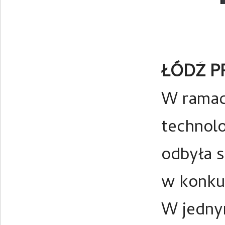
ŁÓDŹ PR
W ramach
technolo
odbyła s
w konkur
W jednym