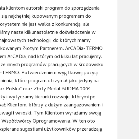
ała klientom autorski program do sporządzania
 się najchętniej kupowanym programem do
orytetem nie jest walka z konkurencją, ale
my nasze kilkunastoletnie doświadczenie w
 najnowszych technologii, do których mamy
ertyfikowanym Złotym Partnerem. ArCADia-TERMO
m ArCADia, nad którym od kilku lat pracujemy.
akże innych programów pracujących w środowisku
ia-TERMO. Potwierdzeniem wyjątkowej pozycji
enia, które program otrzymał jako jedyny na
az Polska" oraz Złoty Medal BUDMA 2009.
ży i wytyczamy kierunki rozwoju, którymi po
wać Klientom, którzy z dużym zaangażowaniem i
 uwagi i wnioski. Tym Klientom wyrażamy swoją
ego Współtwórcy Oprogramowania. W ten oto
i wspierane sugestiami użytkowników przeradzają