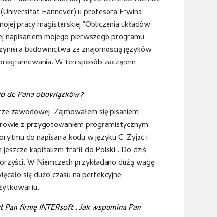
a Politechniki Łódzkiej wyjechałem do Niemiec
(Universität Hannover) u profesora Erwina
mojej pracy magisterskiej "Obliczenia układów
ej napisaniem mojego pierwszego programu
żyniera budownictwa ze znajomością języków
programowania. W ten sposób zacząłem
ało do Pana obowiązków?
rze zawodowej. Zajmowałem się pisaniem
ynierowie z przygotowaniem programistycznym
orytmu do napisania kodu w języku C. Żyjąc i
szcze kapitalizm trafił do Polski . Do dziś
 korzyści. W Niemczech przykładano dużą wagę
ęcało się dużo czasu na perfekcyjne
żytkowaniu.
żył Pan firmę INTERsoft . Jak wspomina Pan