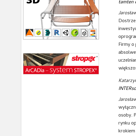
tamten 
Jarosła
Dostrzeg
inwestyc
oprogram
Firmy o 
absolwe
uczelni
większoś
Katarzy
INTERso
Jarosła
wyłączn
osoby. P
rynku op
krokiem 