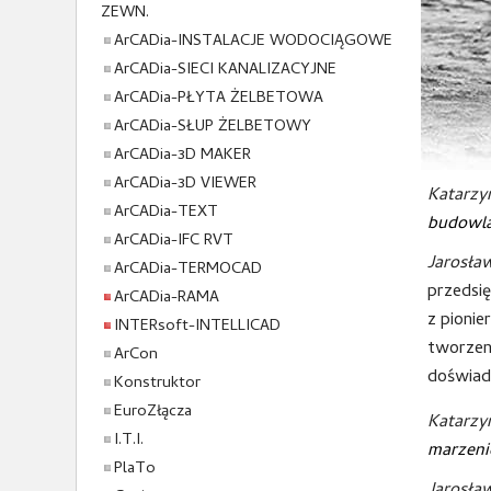
ZEWN.
ArCADia-INSTALACJE WODOCIĄGOWE
ArCADia-SIECI KANALIZACYJNE
ArCADia-PŁYTA ŻELBETOWA
ArCADia-SŁUP ŻELBETOWY
ArCADia-3D MAKER
ArCADia-3D VIEWER
Katarzy
ArCADia-TEXT
budowla
ArCADia-IFC RVT
Jarosła
ArCADia-TERMOCAD
przedsię
ArCADia-RAMA
z pionie
INTERsoft-INTELLICAD
tworzen
ArCon
doświadc
Konstruktor
EuroZłącza
Katarzy
I.T.I.
marzen
PlaTo