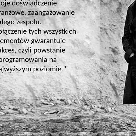
oje doświadczenie
ranżowe, zaangażowanie
ałego zespołu.
ołączenie tych wszystkich
lementów gwarantuje
ukces, czyli powstanie
programowania na
ajwyższym poziomie "