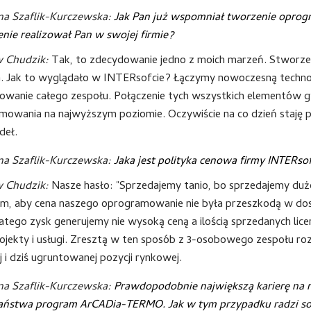
na Szaflik-Kurczewska:
Jak Pan już wspomniał tworzenie oprog
nie realizował Pan w swojej firmie?
w Chudzik:
Tak, to zdecydowanie jedno z moich marzeń. Stworzen
ka. Jak to wyglądało w INTERsofcie? Łączymy nowoczesną techno
wanie całego zespołu. Połączenie tych wszystkich elementów gw
mowania na najwyższym poziomie. Oczywiście na co dzień staję p
deł.
na Szaflik-Kurczewska:
Jaka jest polityka cenowa firmy INTERso
w Chudzik:
Nasze hasło: "Sprzedajemy tanio, bo sprzedajemy duż
ym, aby cena naszego oprogramowanie nie była przeszkodą w dos
tego zysk generujemy nie wysoką ceną a ilością sprzedanych licenc
jekty i usługi. Zresztą w ten sposób z 3-osobowego zespołu roz
 i dziś ugruntowanej pozycji rynkowej.
na Szaflik-Kurczewska:
Prawdopodobnie największą karierę na 
Państwa program ArCADia-TERMO. Jak w tym przypadku radzi sobi