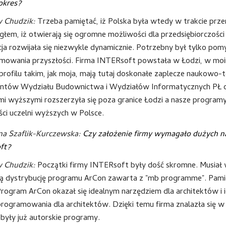
okres?
w Chudzik:
Trzeba pamiętać, iż Polska była wtedy w trakcie prze
łem, iż otwierają się ogromne możliwości dla przedsiębiorczośc
ja rozwijała się niezwykle dynamicznie. Potrzebny był tylko pomysł
owania przyszłości. Firma INTERsoft powstała w Łodzi, w moim 
profilu takim, jak moja, mają tutaj doskonałe zaplecze naukowo-
ntów Wydziału Budownictwa i Wydziałów Informatycznych PŁ or
ami wyższymi rozszerzyła się poza granice Łodzi a nasze progr
ci uczelni wyższych w Polsce.
na Szaflik-Kurczewska:
Czy założenie firmy wymagało dużych na
ft?
w Chudzik:
Początki firmy INTERsoft były dość skromne. Musiał w
ą dystrybucję programu ArCon zawarta z "mb programme". Pamię
rogram ArCon okazał się idealnym narzędziem dla architektów i
rogramowania dla architektów. Dzięki temu firma znalazła się w 
były już autorskie programy.