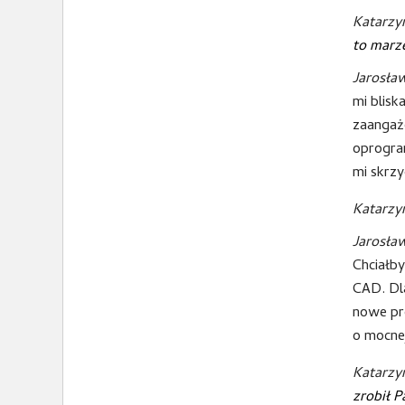
Katarzy
to marze
Jarosła
mi blis
zaangażo
oprogra
mi skrzy
Katarzy
Jarosła
Chciałb
CAD. Dla
nowe pro
o mocnej
Katarzy
zrobił 