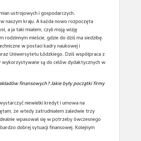
mian ustrojowych i gospodarczych.
i w naszym kraju. A każda nowo rozpoczęta
, a ja taki miałem, czyli moją wizję
rodzinnym mieście, gdzie do dziś ma siedzibę.
techniczne w postaci kadry naukowej i
az Uniwersytetu Łódzkiego. Dziś współpraca z
amy wykorzystywane są do celów dydaktycznych w
kładów finansowych? Jakie były początki firmy
ystarczyć niewielki kredyt i umowa na
tam, że wtedy zatrudniałem zaledwie trzy
 idealnie wpasował się w potrzeby ówczesnego
bardzo dobrej sytuacji finansowej. Kolejnym