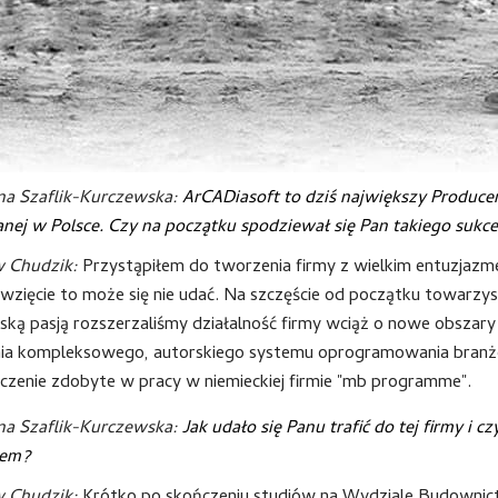
na Szaflik-Kurczewska:
ArCADiasoft to dziś największy Produce
nej w Polsce. Czy na początku spodziewał się Pan takiego sukc
w Chudzik:
Przystąpiłem do tworzenia firmy z wielkim entuzjaz
wzięcie to może się nie udać. Na szczęście od początku towarzys
rską pasją rozszerzaliśmy działalność firmy wciąż o nowe obszar
ia kompleksowego, autorskiego systemu oprogramowania branżo
zenie zdobyte w pracy w niemieckiej firmie "mb programme".
na Szaflik-Kurczewska:
Jak udało się Panu trafić do tej firmy i
iem?