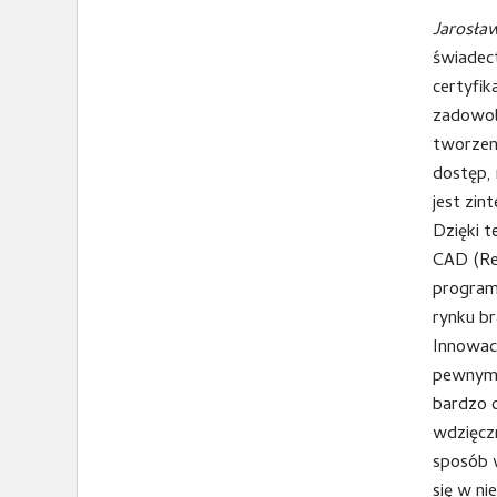
Jarosła
świadec
certyfik
zadowol
tworzeni
dostęp,
jest zi
Dzięki 
CAD (Re
program
rynku b
Innowacy
pewnym 
bardzo 
wdzięcz
sposób w
się w ni