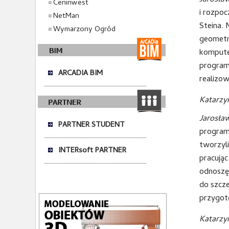
Jarosła
Ceninwest
i rozpoc
NetMan
Steina. 
Wymarzony Ogród
geometr
kompute
program
ARCADIA BIM
realizo
Katarzy
Jarosła
PARTNER STUDENT
programó
tworzyli
INTERsoft PARTNER
pracując
odnoszę
do szcze
przygot
Katarzy