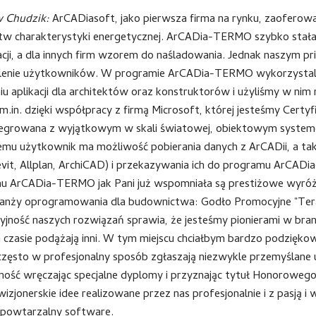
w Chudzik:
ArCADiasoft, jako pierwsza firma na rynku, zaoferow
tw charakterystyki energetycznej. ArCADia-TERMO szybko stała
acji, a dla innych firm wzorem do naśladowania. Jednak naszym pri
enie użytkowników. W programie ArCADia-TERMO wykorzystaliś
u aplikacji dla architektów oraz konstruktorów i użyliśmy w nim
 m.in. dzięki współpracy z firmą Microsoft, której jesteśmy C
ntegrowana z wyjątkowym w skali światowej, obiektowym systeme
temu użytkownik ma możliwość pobierania danych z ArCADii, a t
vit, Allplan, ArchiCAD) i przekazywania ich do programu ArCAD
u ArCADia-TERMO jak Pani już wspomniała są prestiżowe wyróżni
ranży oprogramowania dla budownictwa: Godło Promocyjne "Ter
jność naszych rozwiązań sprawia, że jesteśmy pionierami w bran
czasie podążają inni. W tym miejscu chciałbym bardzo podzięko
często w profesjonalny sposób zgłaszają niezwykle przemyślane
ność wręczając specjalne dyplomy i przyznając tytuł Honorow
izjonerskie idee realizowane przez nas profesjonalnie i z pasją 
epowtarzalny software.