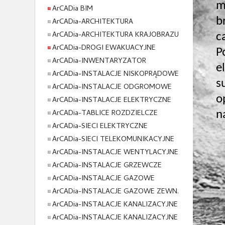
m
ArCADia BIM
b
ArCADia-ARCHITEKTURA
ArCADia-ARCHITEKTURA KRAJOBRAZU
c
ArCADia-DROGI EWAKUACYJNE
P
ArCADia-INWENTARYZATOR
e
ArCADia-INSTALACJE NISKOPRĄDOWE
s
ArCADia-INSTALACJE ODGROMOWE
o
ArCADia-INSTALACJE ELEKTRYCZNE
ArCADia-TABLICE ROZDZIELCZE
n
ArCADia-SIECI ELEKTRYCZNE
ArCADia-SIECI TELEKOMUNIKACYJNE
ArCADia-INSTALACJE WENTYLACYJNE
ArCADia-INSTALACJE GRZEWCZE
ArCADia-INSTALACJE GAZOWE
ArCADia-INSTALACJE GAZOWE ZEWN.
ArCADia-INSTALACJE KANALIZACYJNE
ArCADia-INSTALACJE KANALIZACYJNE