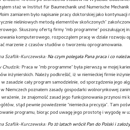
w Chudzik:
Krótko po skończeniu studiów na Wydziale Budownictw
ząłem staż w Institut für Baumechanik und Numerische Mechanik 
Moim zamiarem było napisanie pracy doktorskiej jako kontynuacji 
ycznie nieliniowych metodą elementów skończonych" zakończon
rowego. Skuszony ofertą firmy "mb programme" poszukującej in
owania komputerowego, rozpocząłem pracę w dziale rozwoju o
wać marzenie z czasów studiów o tworzeniu oprogramowania.
na Szaflik-Kurczewska:
Na czym polegała Pana praca i co należ
w Chudzik:
Praca w "mb programme" była pierwszą w mojej karie
w inżynierskich. Należy podkreślić, iż w niemieckiej firmie inż
 w zasadzie cały program samodzielnie, od sporządzenia jego alg
 w Niemczech poznałem zasady gospodarki wolnorynkowej zanim je
 wrażenie, że znajomość zasad jego funkcjonowania przynosi mi
gółów, stąd pewnie powiedzenie "niemiecka precyzja". Tam poświ
owanie programu, biorąc pod uwagę jego prostotę i wygodę w u
na Szaflik-Kurczewska:
Po 10 latach wrócił Pan do Polski i zało