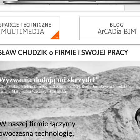
ŁAW CHUDZIK o FIRMIE i SWOJEJ PRACY
Wyzwania dodają mi skrzydeł"
iad z właścicielem firm ArCADiasoft oraz INTERsoft, Jarosławem Chudzikiem;
zmawia Małgorzata Waszczyk-Cocińska
 W naszej firmie łączymy
owoczesną technologię,