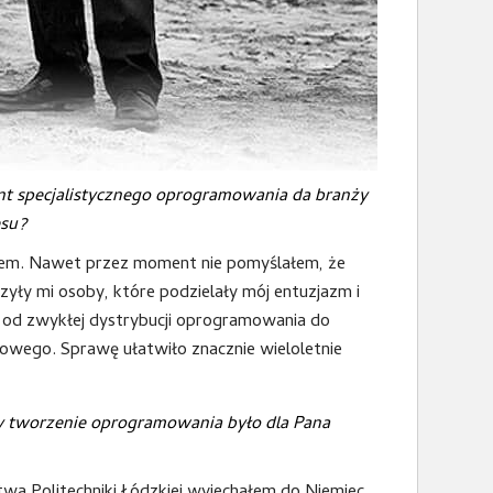
nt specjalistycznego oprogramowania da branży
esu?
mem. Nawet przez moment nie pomyślałem, że
zyły mi osoby, które podzielały mój entuzjazm i
y od zwykłej dystrybucji oprogramowania do
wego. Sprawę ułatwiło znacznie wieloletnie
 czy tworzenie oprogramowania było dla Pana