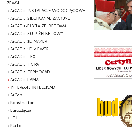
ZEWN.
ArCADia-INSTALACJE WODOCIĄGOWE
ArCADia-SIECI KANALIZACYJNE
ArCADia-PŁYTA ŻELBETOWA
ArCADia-SŁUP ŻELBETOWY
ArCADia-3D MAKER
ArCADia-3D VIEWER
ArCADia-TEXT
ArCADia-IFC RVT
ArCADia-TERMOCAD
ArCADia-RAMA
INTERsoft-INTELLICAD
ArCon
Konstruktor
EuroZłącza
I.T.I.
PlaTo