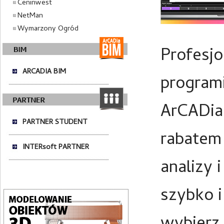
Ceninwest
NetMan
Wymarzony Ogród
Profesj
ARCADIA BIM
program
ArCADia
PARTNER STUDENT
rabatem 
INTERsoft PARTNER
analizy 
szybko i