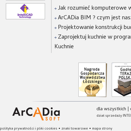
Jak rozumieć komputerowe w
ArCADia BIM ? czym jest na
Projektowanie konstrukcji bu
Zaprojektuj kuchnie w progra
Kuchnie
dla wszystkich
|
dział sprzedaży INTE
polityka prywatności i pliki cookies
•
znaki towarowe
•
mapa strony