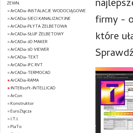
najlepsz
ZEWN.
ArCADia-INSTALACJE WODOCIĄGOWE
firmy - 
ArCADia-SIECI KANALIZACYJNE
ArCADia-PŁYTA ŻELBETOWA
które uł
ArCADia-SŁUP ŻELBETOWY
ArCADia-3D MAKER
Sprawdź 
ArCADia-3D VIEWER
ArCADia-TEXT
ArCADia-IFC RVT
ArCADia-TERMOCAD
ArCADia-RAMA
INTERsoft-INTELLICAD
ArCon
Konstruktor
EuroZłącza
I.T.I.
PlaTo