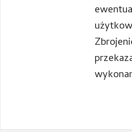
ewentua
użytkowy
Zbrojen
przekaz
wykonan