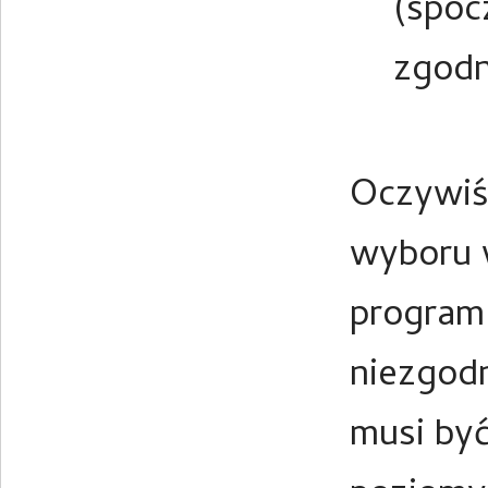
(spoc
zgodn
Oczywiśc
wyboru 
program
niezgod
musi by