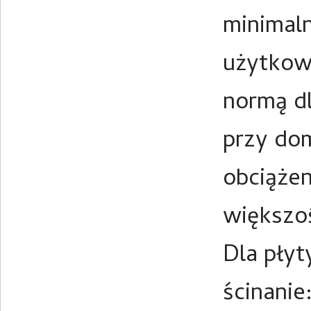
minimaln
użytkowa
normą dl
przy do
obciążen
większo
Dla pły
ścinanie