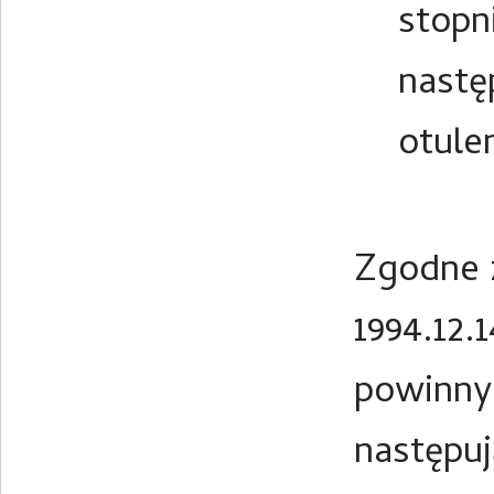
stopn
nastę
otule
Zgodne z
1994.12.
powinny 
następu