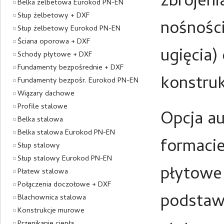
zbrojen
Belka żelbetowa Eurokod PN-EN
Słup żelbetowy + DXF
nośności
Słup żelbetowy Eurokod PN-EN
Ściana oporowa + DXF
ugięcia
Schody płytowe + DXF
Fundamenty bezpośrednie + DXF
konstru
Fundamenty bezpośr. Eurokod PN-EN
Wiązary dachowe
Profile stalowe
Opcja a
Belka stalowa
Belka stalowa Eurokod PN-EN
formaci
Słup stalowy
Słup stalowy Eurokod PN-EN
płytowe
Płatew stalowa
Połączenia doczołowe + DXF
podstaw
Blachownica stalowa
Konstrukcje murowe