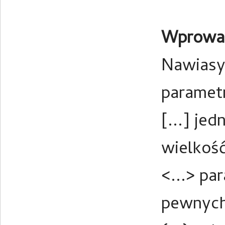
Wprowad
Nawiasy
parametr
[...] je
wielkość
<...> pa
pewnych