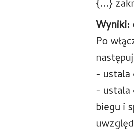
{...} za
Wyniki: 
Po włąc
następuj
- ustala
- ustala
biegu i 
uwzględ