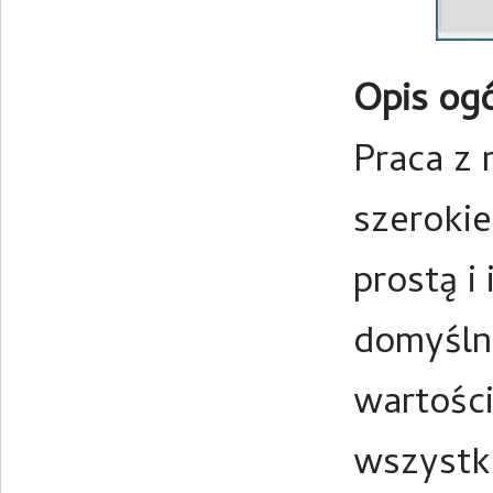
Opis og
Praca z
szerokie
prostą i
domyśln
wartośc
wszystk