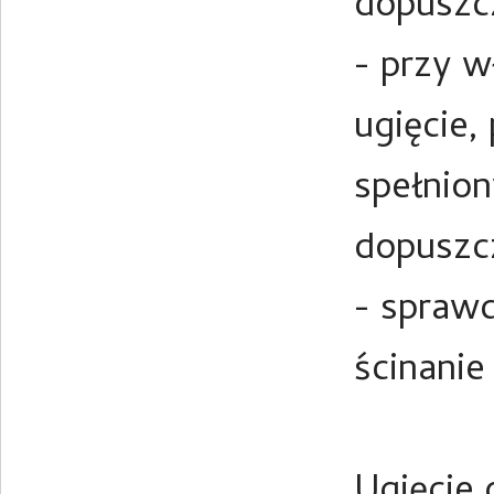
dopuszc
- przy w
ugięcie,
spełnion
dopuszc
- spraw
ścinanie
Ugięcie 