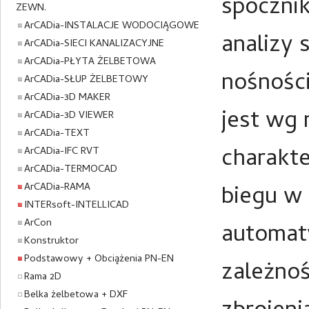
spoczni
ZEWN.
ArCADia-INSTALACJE WODOCIĄGOWE
analizy 
ArCADia-SIECI KANALIZACYJNE
ArCADia-PŁYTA ŻELBETOWA
nośnośc
ArCADia-SŁUP ŻELBETOWY
ArCADia-3D MAKER
jest wg
ArCADia-3D VIEWER
ArCADia-TEXT
charakte
ArCADia-IFC RVT
ArCADia-TERMOCAD
ArCADia-RAMA
biegu w 
INTERsoft-INTELLICAD
ArCon
automat
Konstruktor
Podstawowy + Obciążenia PN-EN
zależnoś
Rama 2D
Belka żelbetowa + DXF