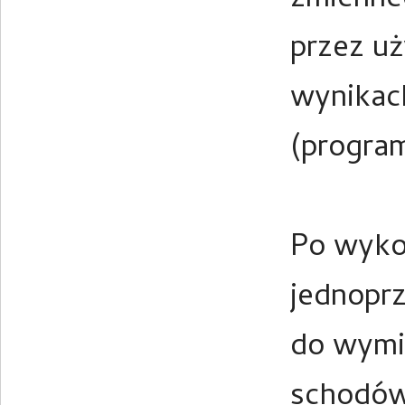
zmienne
przez u
wynikach
(program
Po wyko
jednopr
do wymia
schodów