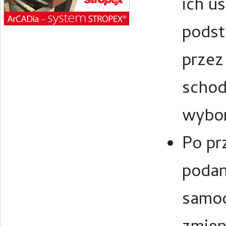
ich u
pods
przez
schod
wybo
Po pr
podan
samod