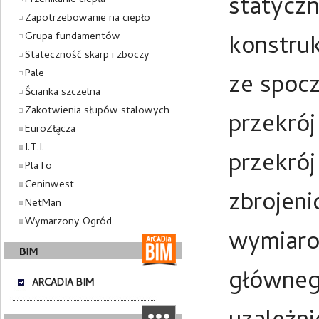
statycz
Przenikanie ciepła
Zapotrzebowanie na ciepło
Grupa fundamentów
konstru
Stateczność skarp i zboczy
Pale
ze spoc
Ścianka szczelna
Zakotwienia słupów stalowych
przekrój
EuroZłącza
I.T.I.
przekrój
PlaTo
Ceninwest
zbrojeni
NetMan
Wymarzony Ogród
wymiaro
główneg
ARCADIA BIM