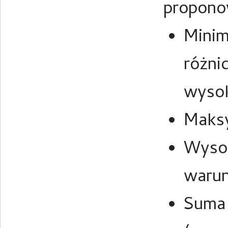
propono
Minim
różni
wysok
Maksy
Wysok
warun
Suma