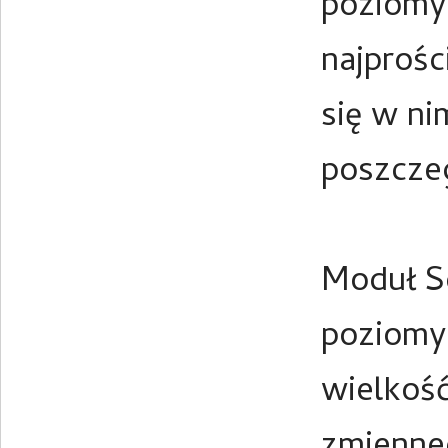
poziomy
najprośc
się w n
poszcze
Moduł Sc
poziomyc
wielkość