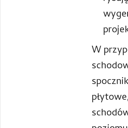
wygen
proje
W przyp
schodowe
spoczni
płytowe
schodów 