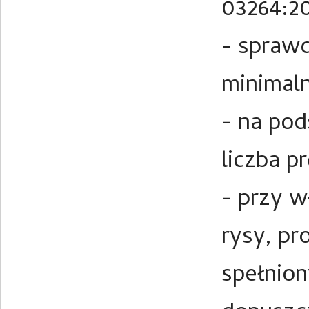
03264:2
- sprawd
minimal
- na pod
liczba p
- przy w
rysy, pr
spełnion