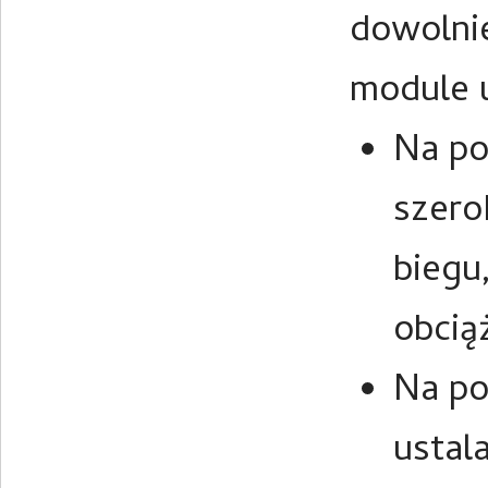
dowolni
module 
Na po
szero
biegu
obcią
Na po
ustal