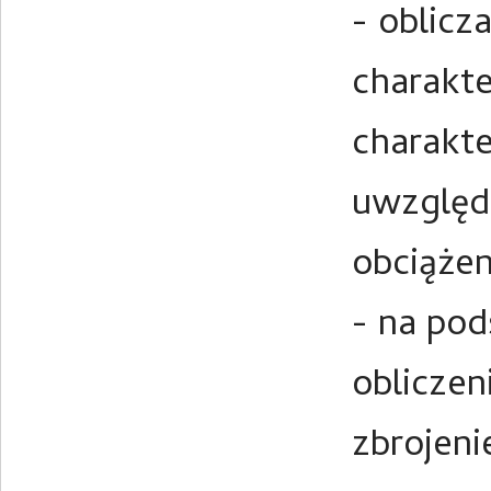
- oblic
charakte
charakte
uwzględ
obciążen
- na po
obliczen
zbrojen