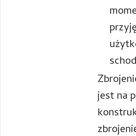
momen
przyj
użytk
scho
Zbrojeni
jest na
konstruk
zbrojeni