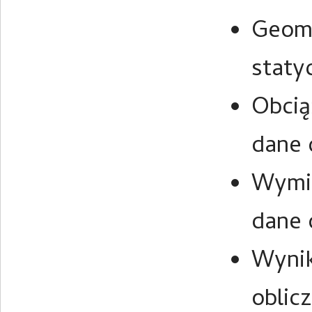
Geome
staty
Obcią
dane 
Wymia
dane 
Wynik
oblic