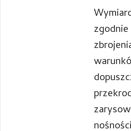
Wymiaro
zgodnie
zbrojeni
warunkó
dopuszcz
przekroc
zarysow
nośności