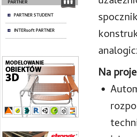
uzależni
spoczni
PARTNER STUDENT
konstruk
INTERsoft PARTNER
analogi
Na proje
Autom
rozpo
techn