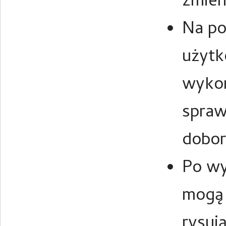
zmien
Na po
użytk
wykon
spraw
dobor
Po wy
mogą 
rysuj