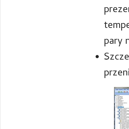
preze
tempe
pary 
Szcze
przen