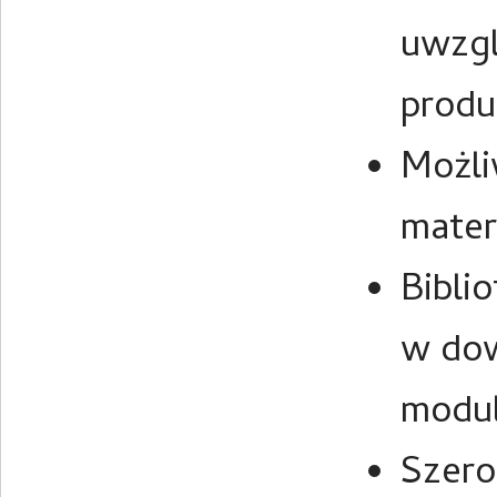
uwzgl
produ
Możli
mater
Bibli
w do
modul
Szero