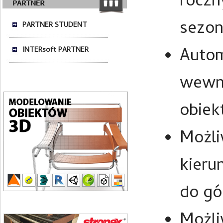
roczn
sezon
PARTNER STUDENT
Autom
INTERsoft PARTNER
wewnę
obiek
Możli
kieru
do gór
Możli