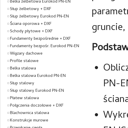
Belka żelbetowa Eurokod PN-EN
parametr
Słup żelbetowy + DXF
Słup żelbetowy Eurokod PN-EN
gruncie,
Ściana oporowa + DXF
Schody płytowe + DXF
Fundamenty bezpośrednie + DXF
Podstaw
Fundamenty bezpośr. Eurokod PN-EN
Wiązary dachowe
Profile stalowe
Oblic
Belka stalowa
Belka stalowa Eurokod PN-EN
PN-EN
Słup stalowy
Słup stalowy Eurokod PN-EN
ścian
Płatew stalowa
Połączenia doczołowe + DXF
Wykre
Blachownica stalowa
Konstrukcje murowe