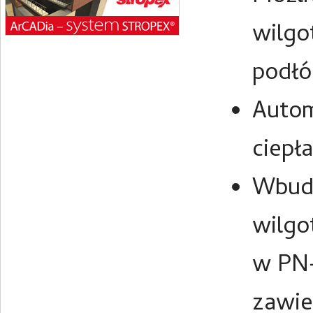
wilgo
podłó
Autom
ciepła
Wbudo
wilgo
w PN-
zawie