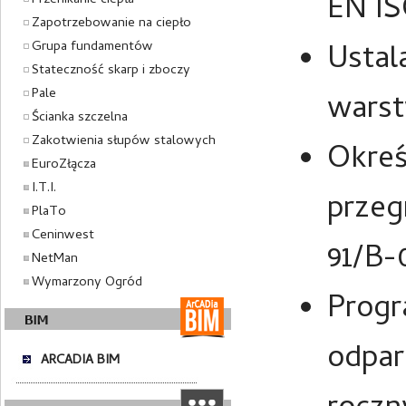
EN IS
Przenikanie ciepła
Zapotrzebowanie na ciepło
Grupa fundamentów
Ustal
Stateczność skarp i zboczy
Pale
warst
Ścianka szczelna
Zakotwienia słupów stalowych
Okreś
EuroZłącza
I.T.I.
przeg
PlaTo
Ceninwest
91/B-
NetMan
Wymarzony Ogród
Progr
odpar
ARCADIA BIM