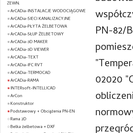
ZEWN.
współczy
ArCADia-INSTALACJE WODOCIĄGOWE
ArCADia-SIECI KANALIZACYJNE
ArCADia-PŁYTA ŻELBETOWA
PN-82/B
ArCADia-SŁUP ŻELBETOWY
ArCADia-3D MAKER
pomiesz
ArCADia-3D VIEWER
ArCADia-TEXT
"Temper
ArCADia-IFC RVT
ArCADia-TERMOCAD
02020 "
ArCADia-RAMA
INTERsoft-INTELLICAD
obliczen
ArCon
Konstruktor
normowy
Podstawowy + Obciążenia PN-EN
Rama 2D
przegró
Belka żelbetowa + DXF