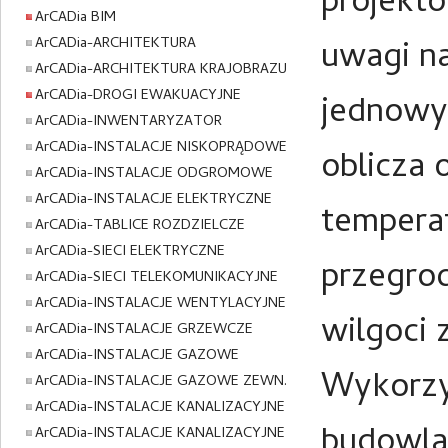
projekt
ArCADia BIM
ArCADia-ARCHITEKTURA
uwagi na
ArCADia-ARCHITEKTURA KRAJOBRAZU
ArCADia-DROGI EWAKUACYJNE
jednowy
ArCADia-INWENTARYZATOR
ArCADia-INSTALACJE NISKOPRĄDOWE
oblicza 
ArCADia-INSTALACJE ODGROMOWE
ArCADia-INSTALACJE ELEKTRYCZNE
temperat
ArCADia-TABLICE ROZDZIELCZE
ArCADia-SIECI ELEKTRYCZNE
przegrod
ArCADia-SIECI TELEKOMUNIKACYJNE
ArCADia-INSTALACJE WENTYLACYJNE
wilgoci 
ArCADia-INSTALACJE GRZEWCZE
ArCADia-INSTALACJE GAZOWE
Wykorzy
ArCADia-INSTALACJE GAZOWE ZEWN.
ArCADia-INSTALACJE KANALIZACYJNE
budowlan
ArCADia-INSTALACJE KANALIZACYJNE