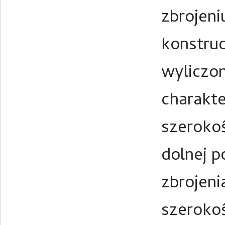
zbrojeni
konstruo
wyliczon
charakt
szerokoś
dolnej p
zbrojen
szerokoś