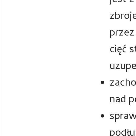
jest 
zbroj
przez
cięć 
uzupe
zacho
nad p
spraw
podłu