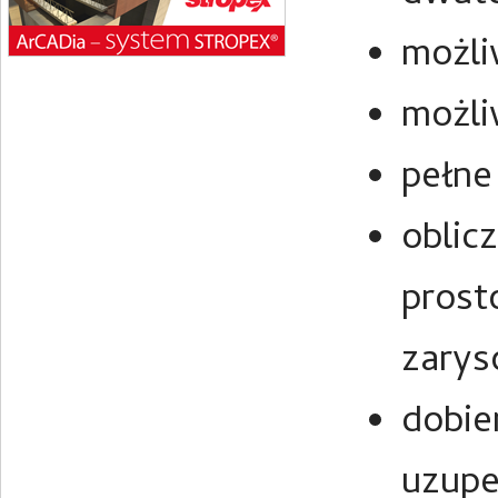
możli
możli
pełne
oblic
prost
zary
dobie
uzupe