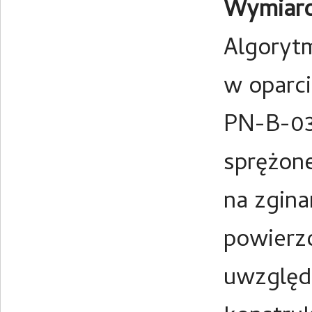
Wymiaro
Algoryt
w oparc
PN-B-03
sprężon
na zgina
powierzc
uwzględn