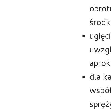
obrot
środk
ugięc
uwzgl
aprok
dla k
współ
spręż