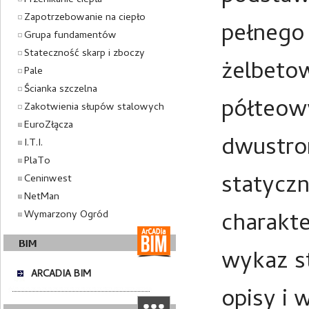
Przenikanie ciepła
Zapotrzebowanie na ciepło
pełnego 
Grupa fundamentów
Stateczność skarp i zboczy
żelbeto
Pale
Ścianka szczelna
półteow
Zakotwienia słupów stalowych
EuroZłącza
dwustro
I.T.I.
PlaTo
statyczn
Ceninwest
NetMan
charakte
Wymarzony Ogród
wykaz st
ARCADIA BIM
opisy i 