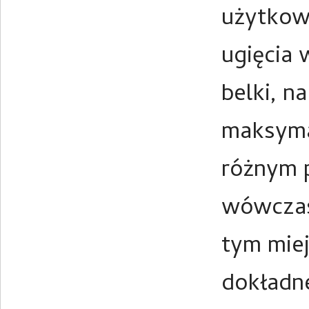
użytkown
ugięcia 
belki, n
maksymal
różnym p
wówczas
tym mie
dokładne