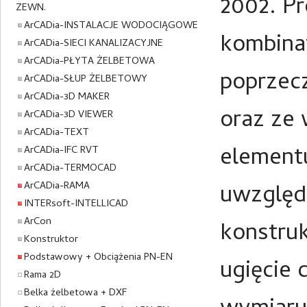
2002. P
ZEWN.
ArCADia-INSTALACJE WODOCIĄGOWE
kombinat
ArCADia-SIECI KANALIZACYJNE
ArCADia-PŁYTA ŻELBETOWA
poprzecz
ArCADia-SŁUP ŻELBETOWY
ArCADia-3D MAKER
oraz ze 
ArCADia-3D VIEWER
ArCADia-TEXT
elementu
ArCADia-IFC RVT
ArCADia-TERMOCAD
ArCADia-RAMA
uwzględ
INTERsoft-INTELLICAD
ArCon
konstru
Konstruktor
Podstawowy + Obciążenia PN-EN
ugięcie 
Rama 2D
Belka żelbetowa + DXF