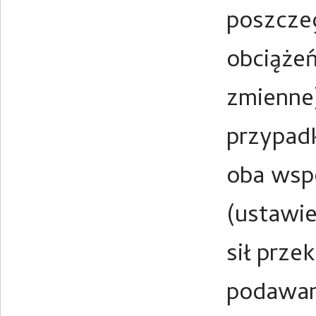
poszczeg
obciążeń
zmienne)
przypadk
oba wspó
(ustawie
sił prze
podawan