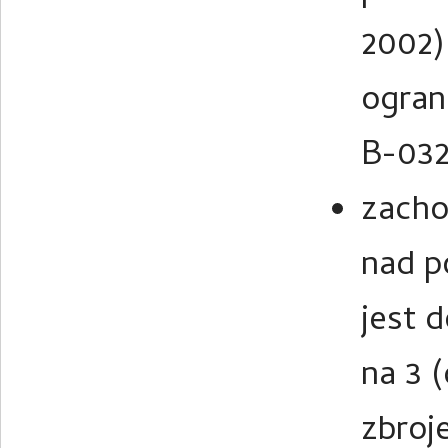
2002)
ogran
B-032
zacho
nad p
jest 
na 3 
zbroje