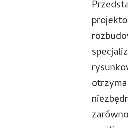
Przedst
projekto
rozbudo
specjali
rysunko
otrzyma 
niezbęd
zarówno