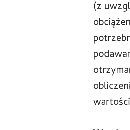
(z uwzg
obciążen
potrzeb
podawan
otrzyman
obliczen
wartości 