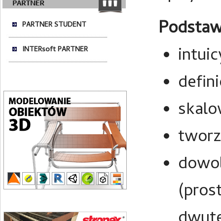
Podstaw
PARTNER STUDENT
intui
INTERsoft PARTNER
defin
skalo
tworz
dowol
(pros
dwut