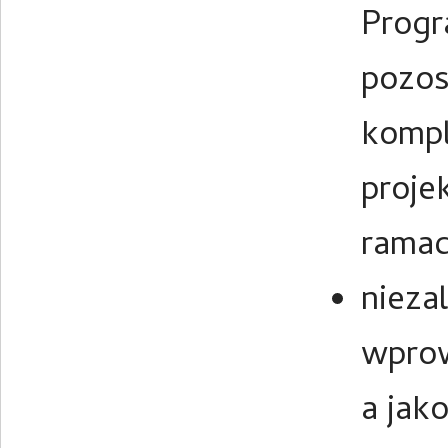
Progr
pozos
komp
proje
ramac
nieza
wprow
a jak