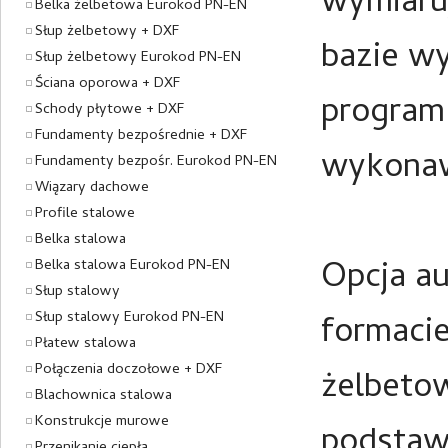
wymiaru
Belka żelbetowa Eurokod PN-EN
Słup żelbetowy + DXF
bazie w
Słup żelbetowy Eurokod PN-EN
Ściana oporowa + DXF
program
Schody płytowe + DXF
Fundamenty bezpośrednie + DXF
wykonaw
Fundamenty bezpośr. Eurokod PN-EN
Wiązary dachowe
Profile stalowe
Belka stalowa
Opcja a
Belka stalowa Eurokod PN-EN
Słup stalowy
Słup stalowy Eurokod PN-EN
formaci
Płatew stalowa
Połączenia doczołowe + DXF
żelbeto
Blachownica stalowa
Konstrukcje murowe
podstawi