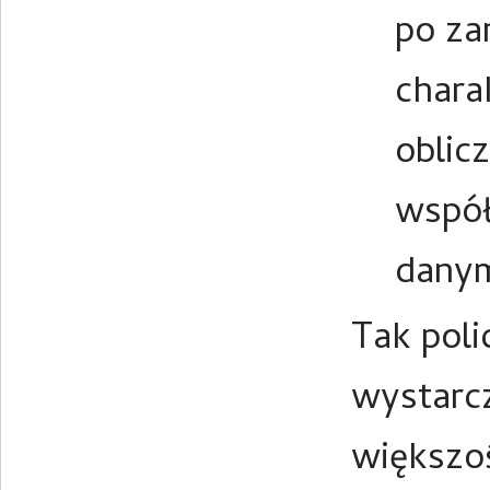
po za
chara
oblic
współ
danym
Tak poli
wystarcz
większo