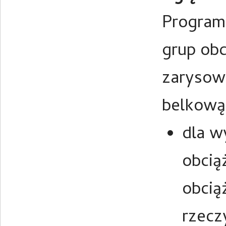
Program
grup obc
zarysowa
belkową 
dla w
obcią
obcią
rzecz