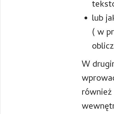
tekst
lub j
( w p
oblic
W drugi
wprowad
również 
wewnętr