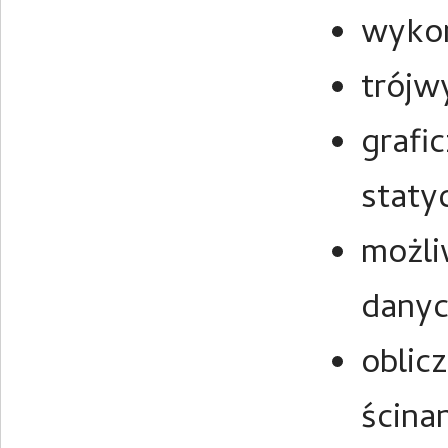
wykon
trójw
grafi
staty
możli
danyc
oblicz
ścina