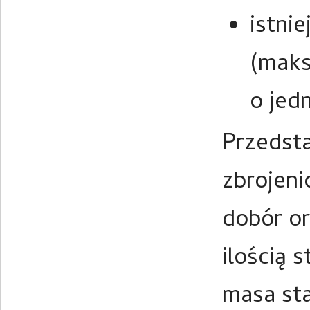
istni
(maks
o jed
Przedst
zbrojeni
dobór o
ilością 
masa sta