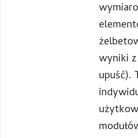
wymiaro
element
żelbeto
wyniki z
upuść). 
indywid
użytkow
modułów 