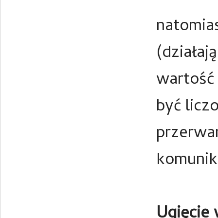
natomias
(działaj
wartość 
być lic
przerwan
komunik
Ugięcie