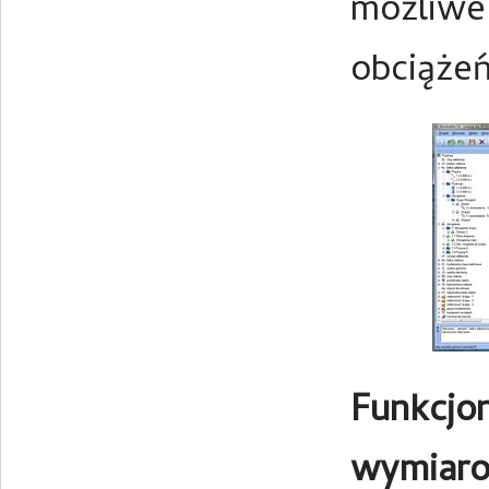
możliwe 
obciąże
Funkcjon
wymiaro