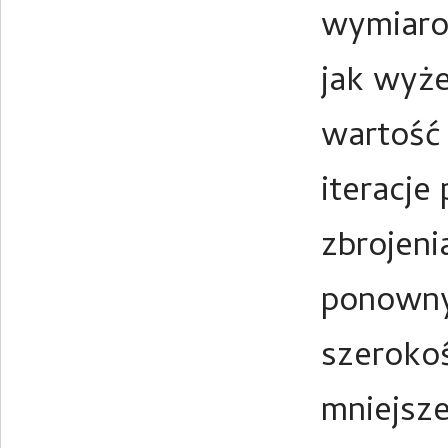
wymiaro
jak wyż
wartość
iteracje
zbrojeni
ponowny
szerokoś
mniejsze