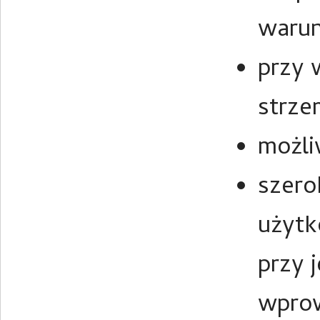
warun
przy 
strze
możli
szero
użytk
przy 
wpro