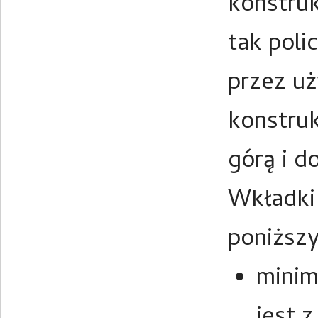
konstruk
tak poli
przez uż
konstruk
górą i d
Wkładki 
poniższ
minim