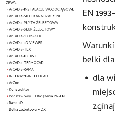
nośnośc
ZEWN.
ArCADia-INSTALACJE WODOCIĄGOWE
EN 1993-
ArCADia-SIECI KANALIZACYJNE
ArCADia-PŁYTA ŻELBETOWA
konstruk
ArCADia-SŁUP ŻELBETOWY
ArCADia-3D MAKER
Warunki
ArCADia-3D VIEWER
ArCADia-TEXT
ArCADia-IFC RVT
belki dl
ArCADia-TERMOCAD
ArCADia-RAMA
dla w
INTERsoft-INTELLICAD
ArCon
miej
Konstruktor
Podstawowy + Obciążenia PN-EN
Rama 2D
zgina
Belka żelbetowa + DXF