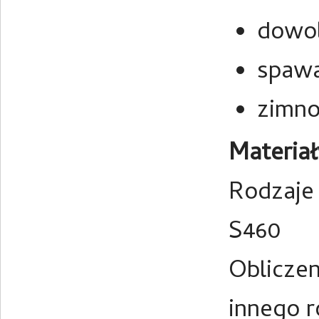
dowol
spawa
zimno
Materiał
Rodzaje 
S460
Oblicze
innego r