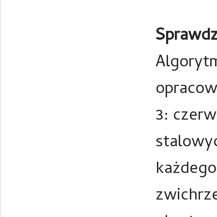
Sprawdza
Algorytm
opracow
3: czerw
stalowy
każdego 
zwichrze