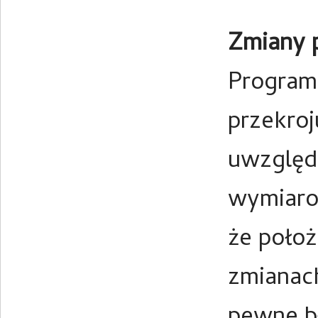
Zmiany 
Program
przekroj
uwzględn
wymiarow
że położ
zmianac