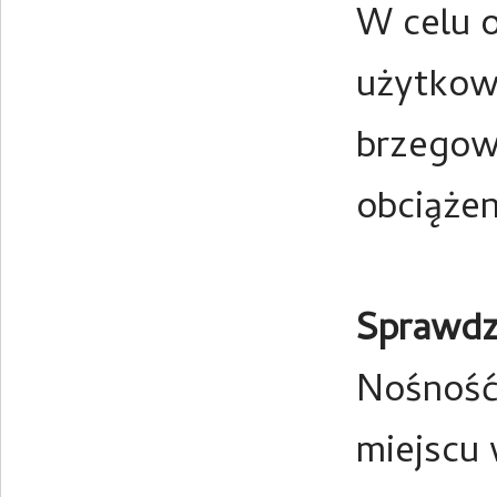
W celu o
użytkow
brzegow
obciążen
Sprawdza
Nośność 
miejscu 