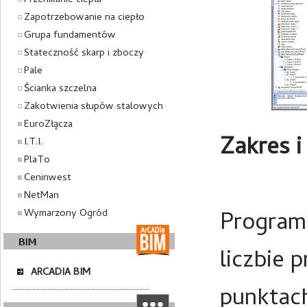
Przenikanie ciepła
Zapotrzebowanie na ciepło
Grupa fundamentów
Stateczność skarp i zboczy
Pale
Ścianka szczelna
Zakotwienia słupów stalowych
EuroZłącza
Zakres i
I.T.I.
PlaTo
Ceninwest
NetMan
Wymarzony Ogród
Program 
liczbie 
ARCADIA BIM
punktach