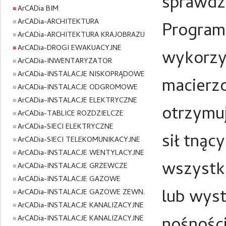
sprawdza
ArCADia BIM
ArCADia-ARCHITEKTURA
Program 
ArCADia-ARCHITEKTURA KRAJOBRAZU
ArCADia-DROGI EWAKUACYJNE
wykorzy
ArCADia-INWENTARYZATOR
ArCADia-INSTALACJE NISKOPRĄDOWE
macierz
ArCADia-INSTALACJE ODGROMOWE
ArCADia-INSTALACJE ELEKTRYCZNE
otrzymu
ArCADia-TABLICE ROZDZIELCZE
ArCADia-SIECI ELEKTRYCZNE
sił tnąc
ArCADia-SIECI TELEKOMUNIKACYJNE
ArCADia-INSTALACJE WENTYLACYJNE
wszystki
ArCADia-INSTALACJE GRZEWCZE
ArCADia-INSTALACJE GAZOWE
lub wys
ArCADia-INSTALACJE GAZOWE ZEWN.
ArCADia-INSTALACJE KANALIZACYJNE
ArCADia-INSTALACJE KANALIZACYJNE