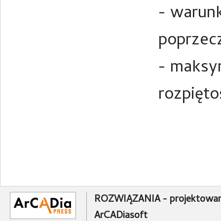
- warunk
poprzecz
- maksym
rozpięto
ROZWIĄZANIA - projektowan
ArCADiasoft