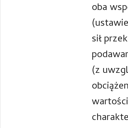
oba wspó
(ustawie
sił prze
podawan
(z uwzg
obciążen
wartości
charakt