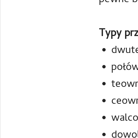
pewne bł
Typy pr
dwute
połó
teown
ceown
walco
dowol