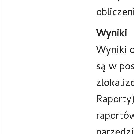
obliczen
Wyniki
Wyniki 
są w pos
zlokaliz
Raporty)
raportó
narzędz