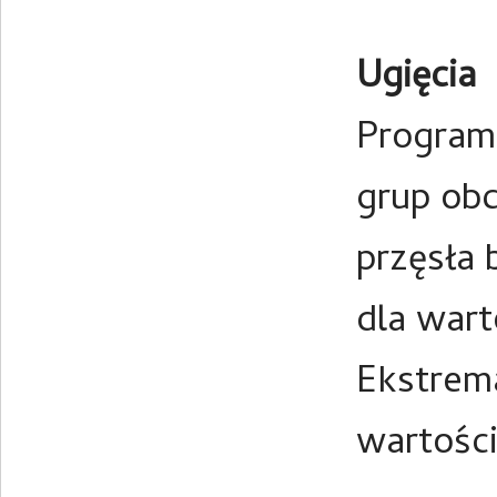
Ugięcia
Program
grup obc
przęsła 
dla wart
Ekstrem
wartośc