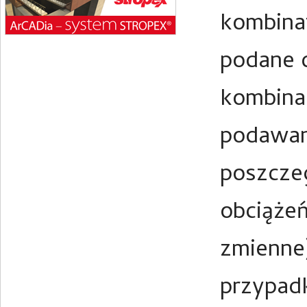
kombina
podane d
kombina
podawan
poszczeg
obciążeń
zmienne)
przypadk