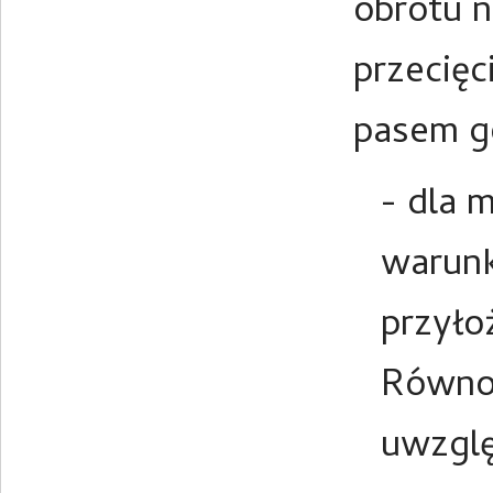
obrotu 
przecięc
pasem g
- dla 
warunk
przyło
Równoc
uwzglę