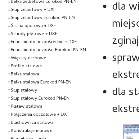
Belka żelbetowa Eurokod PN-EN
dla w
Słup żelbetowy + DXF
Słup żelbetowy Eurokod PN-EN
miejs
Ściana oporowa + DXF
Schody płytowe + DXF
zgina
Fundamenty bezpośrednie + DXF
Fundamenty bezpośr. Eurokod PN-EN
spraw
Wiązary dachowe
Profile stalowe
ekstr
Belka stalowa
Belka stalowa Eurokod PN-EN
dla s
Słup stalowy
Słup stalowy Eurokod PN-EN
ekstr
Płatew stalowa
Połączenia doczołowe + DXF
Blachownica stalowa
Konstrukcje murowe