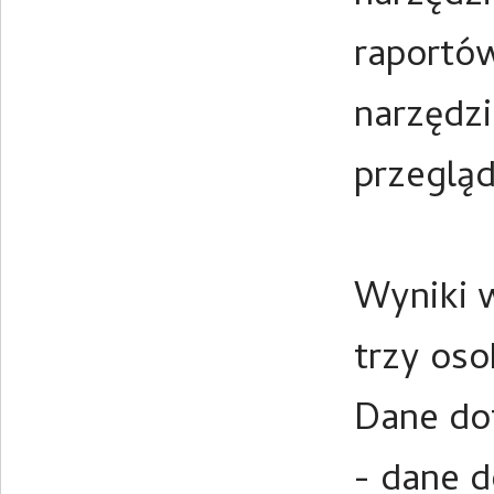
raportó
narzędzi
przegląd
Wyniki w
trzy oso
Dane dot
- dane d