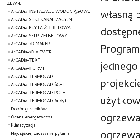
ZEWN.
własną b
ArCADia-INSTALACJE WODOCIĄGOWE
ArCADia-SIECI KANALIZACYJNE
ArCADia-PŁYTA ŻELBETOWA
dostępn
ArCADia-SŁUP ŻELBETOWY
ArCADia-3D MAKER
Program 
ArCADia-3D VIEWER
ArCADia-TEXT
jednego
ArCADia-IFC RVT
ArCADia-TERMOCAD
projekci
ArCADia-TERMOCAD ŚCHE
ArCADia-TERMOCAD PCHE
użytkow
ArCADia-TERMOCAD Audyt
Dobór grzejników
ogrzewa
Ocena energetyczna
Klimatyzacja
ogrzewa
Najczęściej zadawane pytania