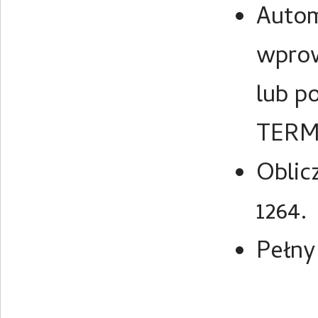
Autom
wpro
lub p
TERM
Oblic
1264.
Pełny