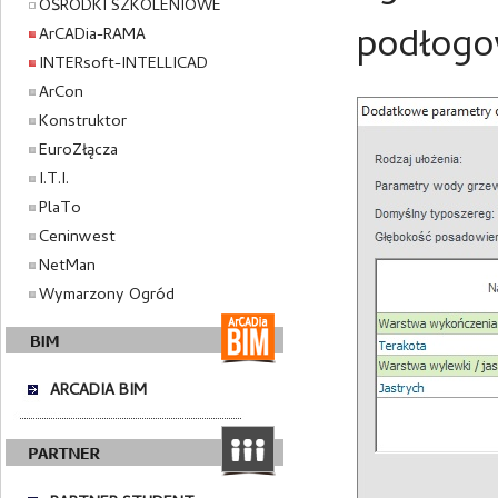
OŚRODKI SZKOLENIOWE
podłog
ArCADia-RAMA
INTERsoft-INTELLICAD
ArCon
Konstruktor
EuroZłącza
I.T.I.
PlaTo
Ceninwest
NetMan
Wymarzony Ogród
ARCADIA BIM