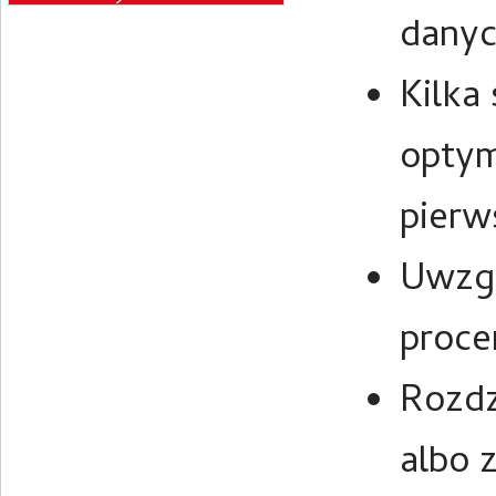
danyc
Kilka
optym
pierw
Uwzgl
proce
Rozdz
albo 