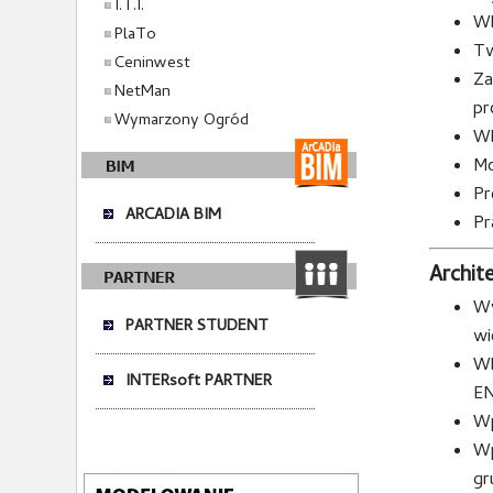
I.T.I.
Wb
PlaTo
Tw
Ceninwest
Za
NetMan
pr
Wymarzony Ogród
Wb
Mo
Pr
ARCADIA BIM
Pr
Archit
Wy
PARTNER STUDENT
wi
Wb
INTERsoft PARTNER
EN
Wp
Wp
gr