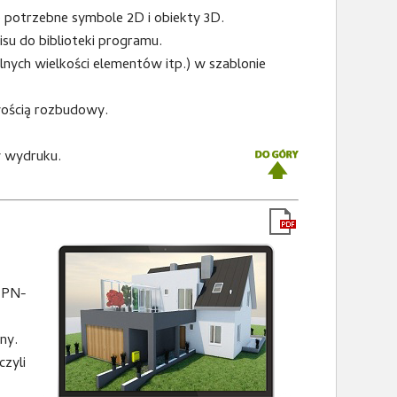
 potrzebne symbole 2D i obiekty 3D.
su do biblioteki programu.
nych wielkości elementów itp.) w szablonie
ością rozbudowy.
 wydruku.
 PN-
ny.
zyli