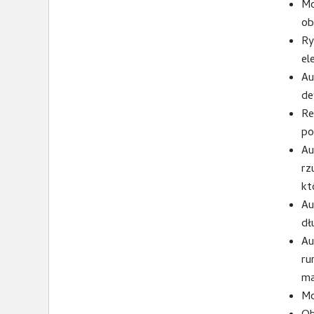
Mo
ob
Ry
el
Au
de
Re
po
Au
rz
kt
Au
dł
Au
ru
ma
Mo