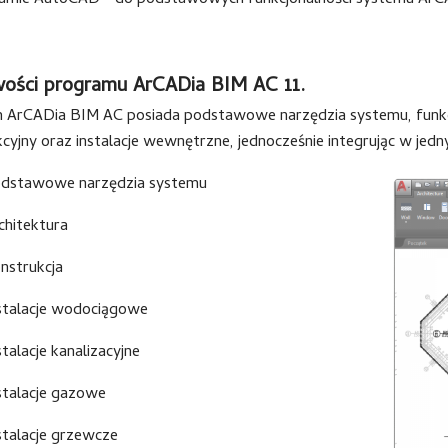
amie AutoCAD® do podstawowych funkcjonalności systemu ArC
ości programu ArCADia BIM AC 11.
 ArCADia BIM AC posiada podstawowe narzędzia systemu, funkcje
cyjny oraz instalacje wewnętrzne, jednocześnie integrując w jed
dstawowe narzędzia systemu
chitektura
nstrukcja
stalacje wodociągowe
stalacje kanalizacyjne
stalacje gazowe
stalacje grzewcze