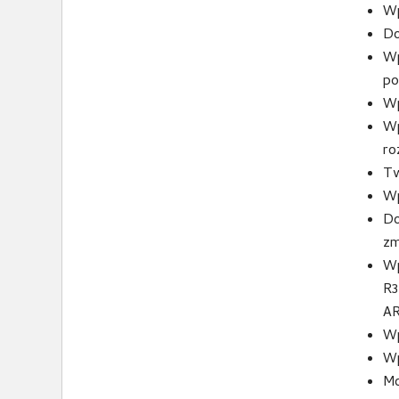
Wp
Do
Wp
po
Wp
Wp
ro
Tw
Wp
Do
zm
Wp
R3
AR
Wp
Wp
Mo