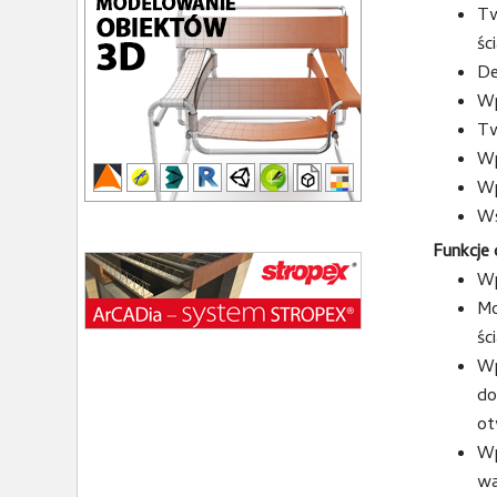
Tw
śc
De
Wp
Tw
Wp
Wp
Ws
Funkcje
Wp
Mo
śc
Wp
do
ot
Wp
wa