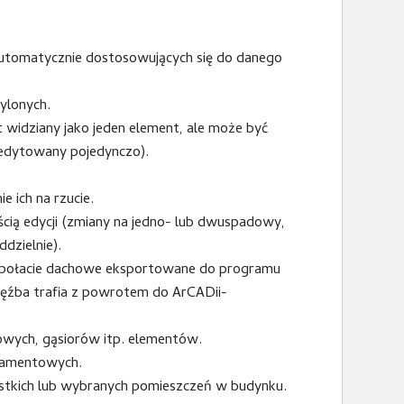
utomatycznie dostosowujących się do danego
ylonych.
t widziany jako jeden element, ale może być
 edytowany pojedynczo).
 ich na rzucie.
ą edycji (zmiany na jedno- lub dwuspadowy,
dzielnie).
(połacie dachowe eksportowane do programu
ęźba trafia z powrotem do ArCADii-
wych, gąsiorów itp. elementów.
damentowych.
ystkich lub wybranych pomieszczeń w budynku.