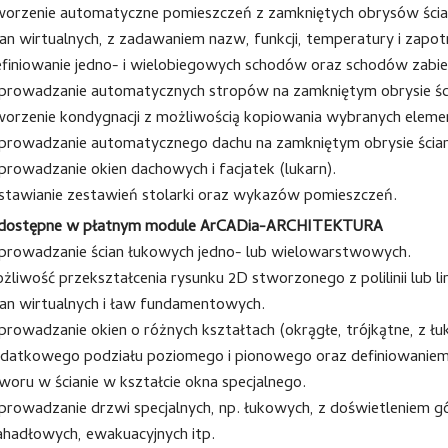
orzenie automatyczne pomieszczeń z zamkniętych obrysów ścian
ian wirtualnych, z zadawaniem nazw, funkcji, temperatury i zapot
finiowanie jedno- i wielobiegowych schodów oraz schodów zabi
rowadzanie automatycznych stropów na zamkniętym obrysie śc
orzenie kondygnacji z możliwością kopiowania wybranych elem
rowadzanie automatycznego dachu na zamkniętym obrysie ścia
rowadzanie okien dachowych i facjatek (lukarn).
tawianie zestawień stolarki oraz wykazów pomieszczeń.
 dostępne w płatnym module ArCADia-ARCHITEKTURA
rowadzanie ścian łukowych jedno- lub wielowarstwowych.
żliwość przekształcenia rysunku 2D stworzonego z polilinii lub li
ian wirtualnych i ław fundamentowych.
rowadzanie okien o różnych kształtach (okrągłe, trójkątne, z łu
datkowego podziału poziomego i pionowego oraz definiowaniem 
woru w ścianie w kształcie okna specjalnego.
rowadzanie drzwi specjalnych, np. łukowych, z doświetleniem 
hadłowych, ewakuacyjnych itp.