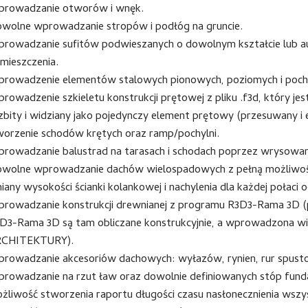
rowadzanie otworów i wnęk.
wolne wprowadzanie stropów i podłóg na gruncie.
rowadzanie sufitów podwieszanych o dowolnym kształcie lub a
mieszczenia.
rowadzenie elementów stalowych pionowych, poziomych i poch
rowadzenie szkieletu konstrukcji prętowej z pliku .f3d, który jes
zbity i widziany jako pojedynczy element prętowy (przesuwany i
orzenie schodów krętych oraz ramp/pochylni.
rowadzanie balustrad na tarasach i schodach poprzez wrysowanie
wolne wprowadzanie dachów wielospadowych z pełną możliwości
iany wysokości ścianki kolankowej i nachylenia dla każdej połaci od
rowadzanie konstrukcji drewnianej z programu R3D3-Rama 3D 
D3-Rama 3D są tam obliczane konstrukcyjnie, a wprowadzona wi
CHITEKTURY).
rowadzanie akcesoriów dachowych: wyłazów, rynien, rur spusto
rowadzanie na rzut ław oraz dowolnie definiowanych stóp fun
żliwość stworzenia raportu długości czasu nasłonecznienia wsz