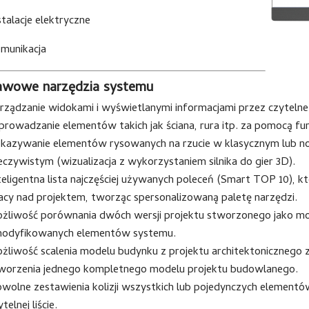
stalacje elektryczne
munikacja
awowe narzędzia systemu
rządzanie widokami i wyświetlanymi informacjami przez czyteln
rowadzanie elementów takich jak ściana, rura itp. za pomocą funk
kazywanie elementów rysowanych na rzucie w klasycznym lub 
eczywistym (wizualizacja z wykorzystaniem silnika do gier 3D).
teligentna lista najczęściej używanych poleceń (Smart TOP 10), k
acy nad projektem, tworząc spersonalizowaną paletę narzędzi.
żliwość porównania dwóch wersji projektu stworzonego jako mo
odyfikowanych elementów systemu.
żliwość scalenia modelu budynku z projektu architektonicznego z
worzenia jednego kompletnego modelu projektu budowlanego.
wolne zestawienia kolizji wszystkich lub pojedynczych elementó
telnej liście.