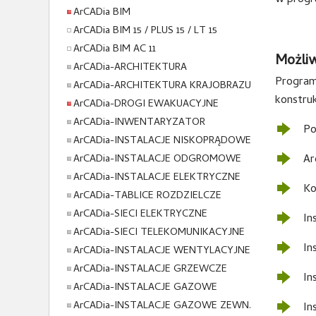
w progr
ArCADia BIM
ArCADia BIM 15 / PLUS 15 / LT 15
ArCADia BIM AC 11
Możliw
ArCADia-ARCHITEKTURA
Program
ArCADia-ARCHITEKTURA KRAJOBRAZU
konstruk
ArCADia-DROGI EWAKUACYJNE
ArCADia-INWENTARYZATOR
Po
ArCADia-INSTALACJE NISKOPRĄDOWE
ArCADia-INSTALACJE ODGROMOWE
Ar
ArCADia-INSTALACJE ELEKTRYCZNE
Ko
ArCADia-TABLICE ROZDZIELCZE
ArCADia-SIECI ELEKTRYCZNE
In
ArCADia-SIECI TELEKOMUNIKACYJNE
In
ArCADia-INSTALACJE WENTYLACYJNE
ArCADia-INSTALACJE GRZEWCZE
In
ArCADia-INSTALACJE GAZOWE
ArCADia-INSTALACJE GAZOWE ZEWN.
In