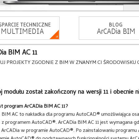
ia BIM AC 11
J PROJEKTY ZGODNIE Z BIM W ZNANYM CI ŚRODOWISKU 
 modułu został zakończony na wersji 11 i obecnie n
st program ArCADia BIM AC 11?
 BIM AC to nakładka dla programu AutoCAD® umożliwiająca osad
 z programem AutoCAD®. ArCADia BIM AC 11 jest wymagana gd
 ArCADia w programie AutoCAD®. Po zainstalowaniu programu 