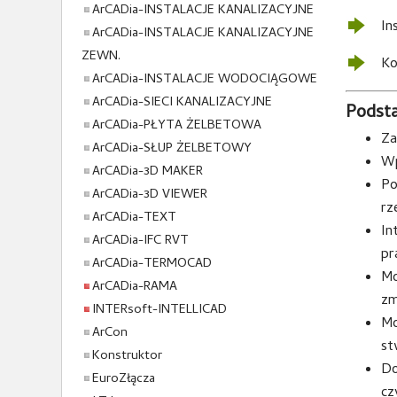
ArCADia-INSTALACJE KANALIZACYJNE
In
ArCADia-INSTALACJE KANALIZACYJNE
ZEWN.
Ko
ArCADia-INSTALACJE WODOCIĄGOWE
ArCADia-SIECI KANALIZACYJNE
Podst
ArCADia-PŁYTA ŻELBETOWA
Za
ArCADia-SŁUP ŻELBETOWY
Wp
ArCADia-3D MAKER
Po
ArCADia-3D VIEWER
rz
ArCADia-TEXT
In
ArCADia-IFC RVT
pr
ArCADia-TERMOCAD
Mo
ArCADia-RAMA
zm
INTERsoft-INTELLICAD
Mo
ArCon
st
Konstruktor
Do
EuroZłącza
czy