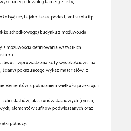
 wykonanego dowolną kamerą z listy,
e być użyta jako taras, podest, antresola itp.
(także schodkowego) budynku z możliwością
y z możliwością definiowania wszystkich
i itp.).
ożliwość wprowadzenia koty wysokościowej na
pu, ściany) pokazującego wykaz materiałów, z
e elementów z pokazaniem wielkości przekroju i
erzchni dachów, akcesoriów dachowych (rynien,
towych, elementów sufitów podwieszanych oraz
ałki północy.