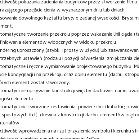
żliwość pokazania zacieniania budynków przez stworzenie filmu
razującego przejście cienia w wyznaczonym dniu lub dniach.
sowanie dowolnego kształtu bryły o zadanej wysokości. Bryła moż
ement.
tomatyczne tworzenie przekroju poprzez wskazanie linii cięcia 
finiowania elementów widocznych w widoku przekroju.
ndering uproszczony (szybki i prosty w użyciu) lub zaawansowan
trzebnych ustawień (rodzaju i pozycji oświetlenia, zmiękczania cien
tomatyczne i ręczne wymiarowanie projektowanego budynku. M
ucie kondygnacji i na przekroju oraz opisu elementu (dachu, stro
órych element został stworzony.
tomatyczne opisywanie konstrukcji więźby dachowej, numerowani
ugości elementu.
tomatycznie tworzone zestawienia: powierzchni i kubatur; powi
r spustowych itd.), drewna z konstrukcji dachu, elementów prę
teriałów.
żliwość wprowadzenia na rzut przyziemia symbolu i kierunku strz