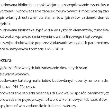
udowana biblioteka umożliwiająca uszczegóławianie rysunków o
orzenie i wprowadzanie tabelek rysunkowych z możliwością zapi
pis własnych ustawień dla elementów (pisaków, czcionek, domyśl
ojektu.
udowana biblioteka typów dla wszystkich elementów, z możliw
żliwości wprowadzania wymiarowania liniowego i kątowego.
ecyzyjne drukowanie poprzez zadawanie wszystkich parametrów
aca w natywnym formacie DWG 2018.
ektura
bór zdefiniowanych lub zadawanie dowolnych ścian
elowarstwowych.
udowany katalog materiałów budowlanych oparty na normach:
 6946 i PN-EN 12524.
rowadzanie stolarki okiennej i drzwiowej w sposób parametrycz
rowadzanie pojedynczych otworów kominowych lub szachtów, c
upy kominów o zadanej ilości kolumn i wierszy.